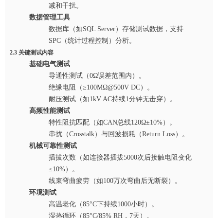
减和干扰。
数据管理工具
数据库（如SQL Server）存储测试数据，支持
SPC（统计过程控制）分析。
2.3 关键测试内容
基础电气测试
导通性测试（0Ω误差范围内）。
绝缘电阻（≥100MΩ@500V DC）。
耐压测试（如1kV AC持续1分钟无击穿）。
高频性能测试
特性阻抗匹配（如CAN总线120Ω±10%）。
串扰（Crosstalk）与回波损耗（Return Loss）。
机械可靠性测试
插拔次数（如连接器插拔5000次后接触电阻变化
≤10%）。
线束弯曲疲劳（如100万次弯曲后无断裂）。
环境测试
高温老化（85°C下持续1000小时）。
湿热循环（85°C/85% RH，7天）。