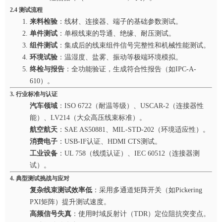
2.4 测试流程
来料检验
：线材、连接器、端子的基础参数测试。
单件测试
：单根线束的导通、绝缘、耐压测试。
组件测试
：集成后的线束组件信号完整性和机械性能测试。
环境试验
：温湿度、盐雾、振动等极端环境模拟。
终检与报告
：全功能验证，生成符合性报告（如IPC-A-
610）。
3. 行业标准与认证
汽车领域
：ISO 6722（耐温等级）、USCAR-2（连接器性
能）、LV214（大众高压线束标准）。
航空航天
：SAE AS50881、MIL-STD-202（环境适应性）。
消费电子
：USB-IF认证、HDMI CTS测试。
工业设备
：UL 758（线缆认证）、IEC 60512（连接器测
试）。
4. 典型测试挑战与应对
复杂线束测试效率低
：采用多通道矩阵开关（如Pickering
PXI矩阵）提升测试速度。
高频信号失真
：使用时域反射计（TDR）定位阻抗突变点。