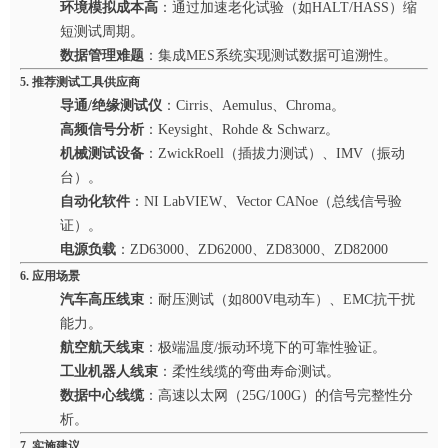
环境模拟成本高
：通过加速老化试验（如HALT/HASS）缩
短测试周期。
数据管理难题
：集成MES系统实现测试数据可追溯性。
5. 推荐测试工具供应商
导通/绝缘测试仪
：Cirris、Aemulus、Chroma。
高频信号分析
：Keysight、Rohde & Schwarz。
机械测试设备
：ZwickRoell（插拔力测试）、IMV（振动
台）。
自动化软件
：NI LabVIEW、Vector CANoe（总线信号验
证）。
电源负载
：ZD63000、ZD62000、ZD83000、ZD82000
6. 应用场景
汽车高压线束
：耐压测试（如800V电动车）、EMC抗干扰
能力。
航空航天线束
：极端温度/振动环境下的可靠性验证。
工业机器人线束
：柔性线缆的弯曲寿命测试。
数据中心线缆
：高速以太网（25G/100G）的信号完整性分
析。
7. 实施建议